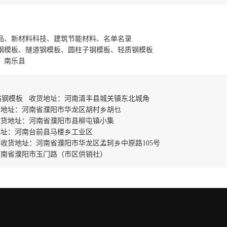
品、新材料科技、建筑节能材料、名单名录
钢模板、隧道钢模板、圆柱子钢模板、轻质钢模板
、南乐县
路钢模板 收货地址：河南清丰县城关镇东北城角
货地址：河南省濮阳市华龙区胡村乡胡乜
收货地址：河南省濮阳市县柳屯镇小集
地址：河南台前县马楼乡工业区
收货地址：河南省濮阳市华龙区孟轲乡中原路105号
河南省濮阳市玉门路（市区供销社）