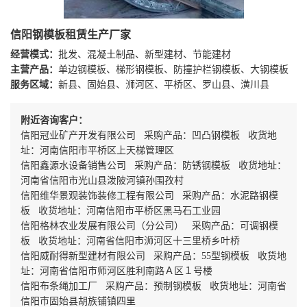
信阳钢模板租赁生产厂家
经营模式：
批发、混凝土制品、新型建材、节能建材
主营产品：
单边钢模板、梯形钢模板、防撞护栏钢模板、大钢模板
服务区域：
新县、固始县、浉河区、平桥区、罗山县、潢川县
附近咨询客户：
信阳冠业矿产开发有限公司 采购产品：凹凸钢模板 收货地
址：河南信阳市平桥区上天梯管理区
信阳鑫源水设备销售公司 采购产品：防锈钢模板 收货地址：
河南省信阳市光山县泼陂河镇孙围孜村
信阳维华景观装饰装修工程有限公司 采购产品：水泥路钢模
板 收货地址：河南信阳市平桥区黑马石工业园
信阳格林农业发展有限公司（分公司） 采购产品：可调钢模
板 收货地址：河南省信阳市浉河区十三里桥乡叶桥
信阳威耐得新型建材有限公司 采购产品：55型钢模板 收货地
址：河南省信阳市师河区胜利南路Ａ区１号楼
信阳布条绳加工厂 采购产品：预制钢模板 收货地址：河南省
信阳市固始县胡族铺镇四里